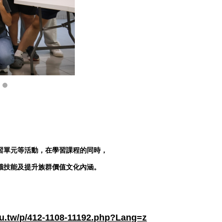
習單元等活動，在學習課程的同時，
識技能及提升族群價值文化內涵。
edu.tw/p/412-1108-11192.php?Lang=z