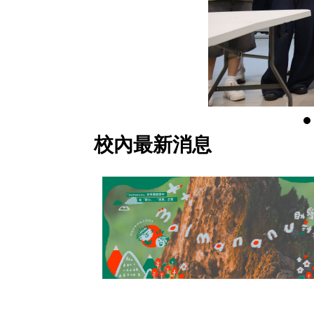
校內最新消息
。
化，希望能一起將鄒
puzu火】為主題，以
地經驗、以及在校園
upuzu火展覽、
參與，共襄盛舉!