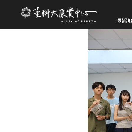
跳
到
主
最新消
要
內
容
區
塊