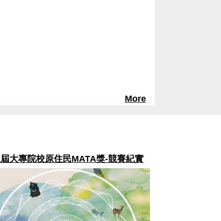
More
屆大專院校原住民MATA獎-拍·原來的
Prjian啟程