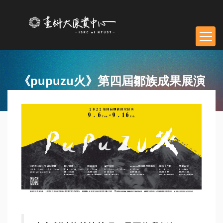
跳
到
主
要
內
容
區
《pupuzu火》第四屆鄒族成果展演
塊