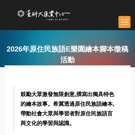
跳
到
主
要
內
容
區
2026年原住民族語E樂園繪本腳本徵稿
塊
活動
鼓勵大眾激發無限創意,撰寫出獨具特色
的繪本故事。希冀透過原住民族語繪本,
帶動社會大眾與學習者對原住民族語言
與文化的學習與認識。