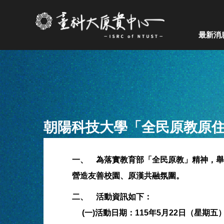
跳
到
主
最新消
要
內
容
區
塊
朝陽科技大學「全民原教原
一、 為落實教育部「全民原教」精神，
營造友善校園、原漢共融氛圍。
二、 活動資訊如下：
(一)活動日期：115年5月22日（星期五