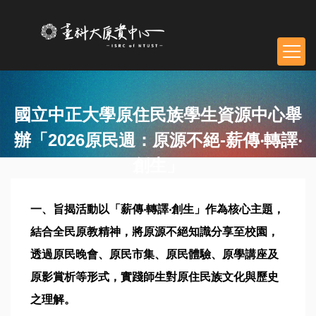
跳
到
主
要
內
容
區
國立中正大學原住民族學生資源中心舉
塊
辦「2026原民週：原源不絕-薪傳‧轉譯‧
創生」
一、旨揭活動以「薪傳‧轉譯‧創生」作為核心主題，
結合全民原教精神，將原源不絕知識分享至校園，
透過原民晚會、原民市集、原民體驗、原學講座及
原影賞析等形式，實踐師生對原住民族文化與歷史
之理解。